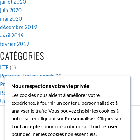
juillet 2020
juin 2020
mai 2020
décembre 2019
avril 2019
février 2019
CATÉGORIES
LTF
(1)
Portraits Professionnels
(3)
Privé
(6)
Nous respectons votre vie privée
Reportages
(2)
Les cookies nous aident à améliorer votre
Uncategorized
(9)
expérience, à fournir un contenu personnalisé et à
analyser le trafic. Vous pouvez choisir les cookies à
LA SEULE LIMITE À NOS
autoriser en cliquant sur
Personnaliser
. Cliquez sur
RÉALISATIONS DE DEMAIN SERA NOS
Tout accepter
pour consentir ou sur
Tout refuser
DOUTES D'AUJOURD'HUI.
pour décliner les cookies non essentiels.