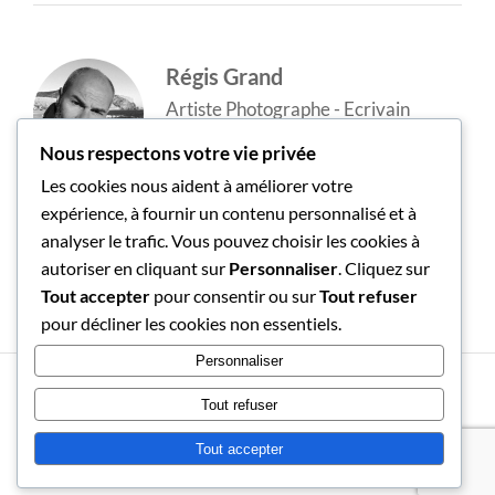
Régis Grand
Artiste Photographe - Ecrivain
Nous respectons votre vie privée
Les cookies nous aident à améliorer votre
expérience, à fournir un contenu personnalisé et à
analyser le trafic. Vous pouvez choisir les cookies à
autoriser en cliquant sur
Personnaliser
. Cliquez sur
Tout accepter
pour consentir ou sur
Tout refuser
pour décliner les cookies non essentiels.
Personnaliser
LA SEULE LIMITE À NOS
Tout refuser
RÉALISATIONS DE DEMAIN SERA NOS
Tout accepter
DOUTES D'AUJOURD'HUI.