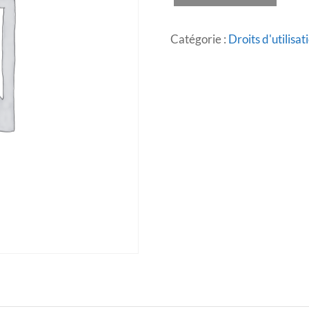
DE
REDJ0129-
MODIFIER
Catégorie :
Droits d'utilisa
PRODUCT